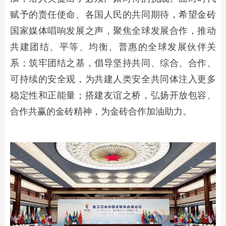
赋予的责任使命、各国人民的共同期待，希望金砖
国家媒体唱响发展之声，聚焦全球发展合作，推动
共建团结、平等、均衡、普惠的全球发展伙伴关
系；筑牢团结之基，倡导坚持共同、综合、合作、
可持续的安全观，为共建人类安全共同体注入更多
稳定性和正能量；搭建友谊之桥，弘扬开放包容、
合作共赢的金砖精神，为金砖合作加油助力。