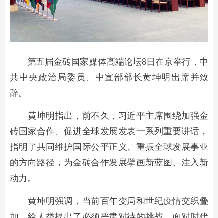
第五届金砖国家媒体高端论坛8日在京举行，中
共中央政治局委员、中宣部部长黄坤明出席并致
辞。
黄坤明指出，前不久，习近平主席围绕加强金
砖国家合作、促进全球发展发表一系列重要讲话，
指明了共同维护国际公平正义、重振全球发展事业
的方向路径，为金砖合作发展擘画新蓝图、注入新
动力。
黄坤明强调，当前百年变局和世纪疫情交织叠
加，给人类提出了必须严肃对待的挑战。面对时代