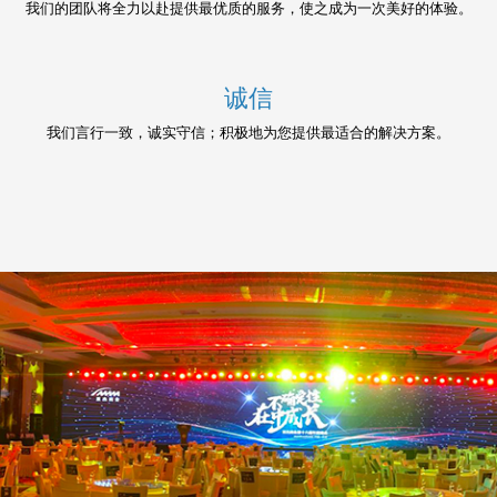
我们的团队将全力以赴提供最优质的服务，使之成为一次美好的体验。
诚信
我们言行一致，诚实守信；积极地为您提供最适合的解决方案。